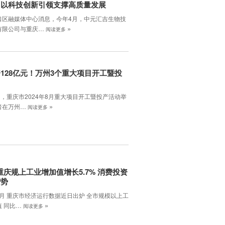
口以科技创新引领支撑高质量发展
口区融媒体中心消息，今年4月，中元汇吉生物技
»
有限公司与重庆…
阅读更多
128亿元！万州3个重大项目开工暨投
日，重庆市2024年8月重大项目开工暨投产活动举
»
者在万州…
阅读更多
月重庆规上工业增加值增长5.7% 消费投资
增势
8月 重庆市经济运行数据近日出炉 全市规模以上工
»
值 同比…
阅读更多