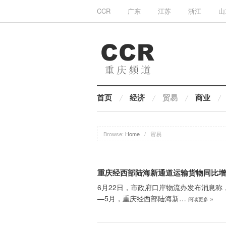
CCR
广东
江苏
浙江
山
首页
经济
贸易
商业
Browse:
Home
/
贸易
重庆经西部陆海新通道运输货物同比增
6月22日，市政府口岸物流办发布消息称
—5月，重庆经西部陆海新…
»
阅读更多