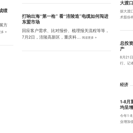
大渡
成绩
据大渡
打响出海“第一枪” 看“涪陵造”电缆如何闯进
术股份
东盟市场
展方
回应客户需求、比对报价、梳理报关流程等等，
»
更多
7月2日，涪陵高新区，重庆科…
»
阅读更多
总投资
产
8月21
行。记
经济
1-8
均呈
今年1-
业增加