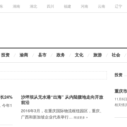
东
湖南
湖北
四川
福建
河南
云南
辽宁
投资
渝商
县市
政务
文化
旅游
社会
投资
重庆
长24%
沙坪坝从无水港“出海” 从内陆腹地走向开放
11月
前沿
相关情
，今年1
2016年3月，在重庆国际物流枢纽园区，重庆、
广西和新加坡企业代表举行…
»
阅读更多