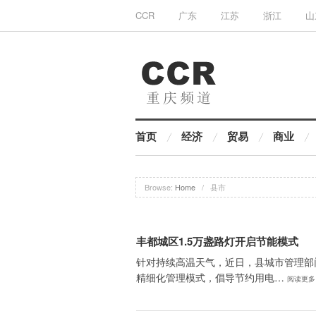
CCR
广东
江苏
浙江
山
首页
经济
贸易
商业
Browse:
Home
/
县市
丰都城区1.5万盏路灯开启节能模式
针对持续高温天气，近日，县城市管理部
精细化管理模式，倡导节约用电…
阅读更