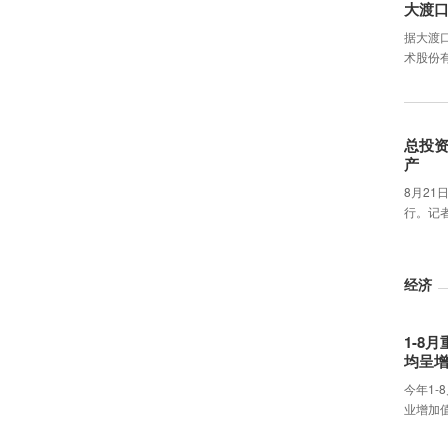
大渡
据大渡
术股份
总投资
产
8月21
行。记
经济
1-8
均呈
今年1-
业增加