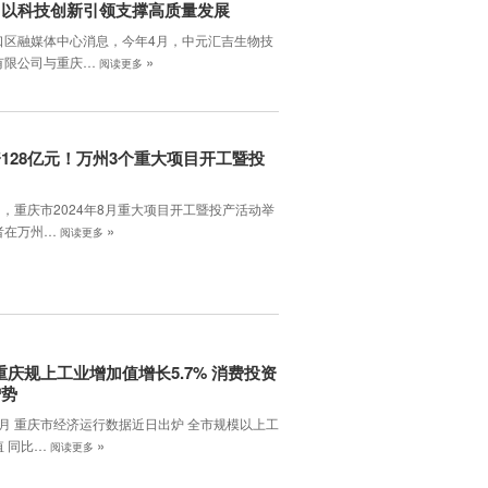
口以科技创新引领支撑高质量发展
口区融媒体中心消息，今年4月，中元汇吉生物技
»
有限公司与重庆…
阅读更多
128亿元！万州3个重大项目开工暨投
日，重庆市2024年8月重大项目开工暨投产活动举
»
者在万州…
阅读更多
月重庆规上工业增加值增长5.7% 消费投资
增势
8月 重庆市经济运行数据近日出炉 全市规模以上工
»
值 同比…
阅读更多