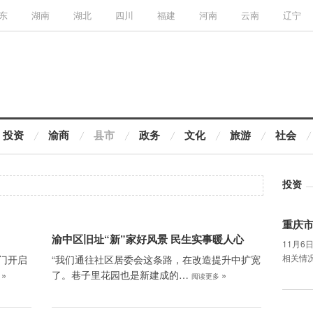
东
湖南
湖北
四川
福建
河南
云南
辽宁
投资
渝商
县市
政务
文化
旅游
社会
投资
重庆
渝中区旧址“新”家好风景 民生实事暖人心
11月
相关情
门开启
“我们通往社区居委会这条路，在改造提升中扩宽
了。巷子里花园也是新建成的…
»
»
多
阅读更多