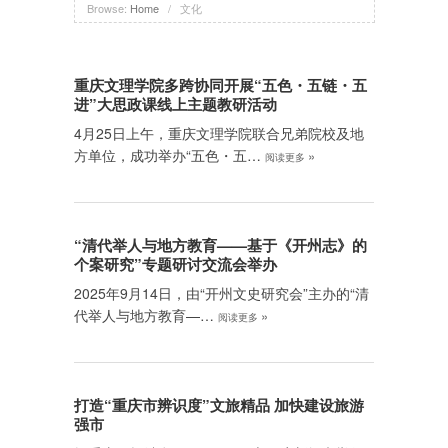
Browse:
Home
/
文化
重庆文理学院多跨协同开展“五色・五链・五
进”大思政课线上主题教研活动
4月25日上午，重庆文理学院联合兄弟院校及地
方单位，成功举办“五色・五…
»
阅读更多
“清代举人与地方教育——基于《开州志》的
个案研究”专题研讨交流会举办
2025年9月14日，由“开州文史研究会”主办的“清
代举人与地方教育—…
»
阅读更多
打造“重庆市辨识度”文旅精品 加快建设旅游
强市