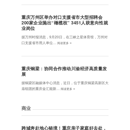
重庆万州区举办对口支援省市大型招聘会
200家企业抛出“橄榄枝” 3451人获意向性就
业岗位
据万州时报消息，9月20日，在三峡之星体育馆，万州对
»
口支援省市用人单位…
阅读更多
重庆铜梁：协同合作推动川渝经济高质量发
展
据铜梁区融媒体中心消息，近日，位于重庆铜梁高新区大
»
庙组团的重庆金汇能新…
阅读更多
商业
跨城奔赴地心秘境！重庆亲子家庭好去处，