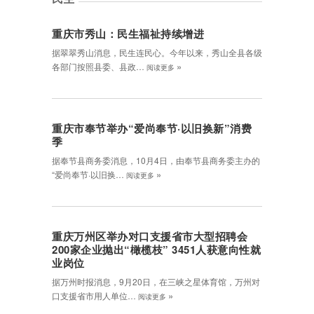
重庆市秀山：民生福祉持续增进
据翠翠秀山消息，民生连民心。今年以来，秀山全县各级
»
各部门按照县委、县政…
阅读更多
重庆市奉节举办“爱尚奉节·以旧换新”消费
季
据奉节县商务委消息，10月4日，由奉节县商务委主办的
»
“爱尚奉节·以旧换…
阅读更多
重庆万州区举办对口支援省市大型招聘会
200家企业抛出“橄榄枝” 3451人获意向性就
业岗位
据万州时报消息，9月20日，在三峡之星体育馆，万州对
»
口支援省市用人单位…
阅读更多