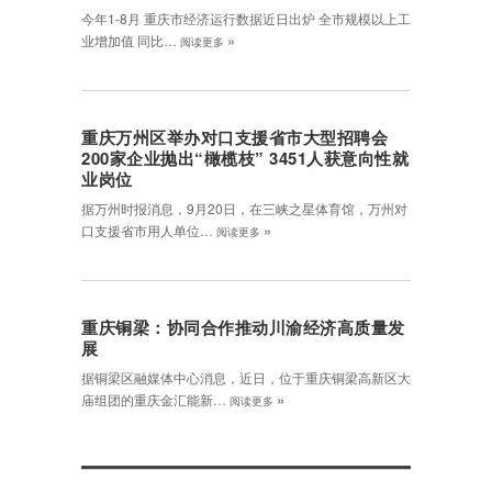
今年1-8月 重庆市经济运行数据近日出炉 全市规模以上工
»
业增加值 同比…
阅读更多
重庆万州区举办对口支援省市大型招聘会
200家企业抛出“橄榄枝” 3451人获意向性就
业岗位
据万州时报消息，9月20日，在三峡之星体育馆，万州对
»
口支援省市用人单位…
阅读更多
重庆铜梁：协同合作推动川渝经济高质量发
展
据铜梁区融媒体中心消息，近日，位于重庆铜梁高新区大
»
庙组团的重庆金汇能新…
阅读更多