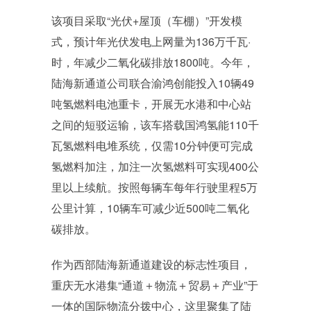
该项目采取“光伏+屋顶（车棚）”开发模
式，预计年光伏发电上网量为136万千瓦·
时，年减少二氧化碳排放1800吨。今年，
陆海新通道公司联合渝鸿创能投入10辆49
吨氢燃料电池重卡，开展无水港和中心站
之间的短驳运输，该车搭载国鸿氢能110千
瓦氢燃料电堆系统，仅需10分钟便可完成
氢燃料加注，加注一次氢燃料可实现400公
里以上续航。按照每辆车每年行驶里程5万
公里计算，10辆车可减少近500吨二氧化
碳排放。
作为西部陆海新通道建设的标志性项目，
重庆无水港集“通道＋物流＋贸易＋产业”于
一体的国际物流分拨中心，这里聚集了陆