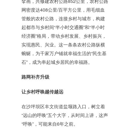
擘画，共修建农村公路852公里，农村公路
网密度达408公里/百平方公里，用毛细血
管般的农村公路，连接乡村与城市，构建
起都市与乡村间“半小时交通圈”和“半小时
经济圈”格局，带动乡村发展、乡村振兴，
实现惠民、兴业。这一条条农村公路纵横
蜿蜒，为千家万户铺就幸福生活的“民生基
石”，成为串起城乡居民的幸福路。
路网补齐升级
让乡村呼唤越传越远
在沙坪坝区丰文街道盐堰路入口，树立着
“远山的呼唤”五个大字，从时间上讲，这声
“呼唤”，可能来自6年之前。