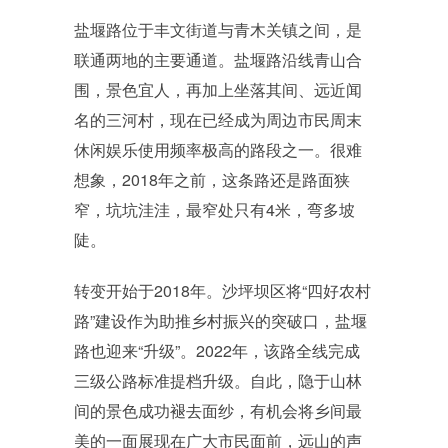
盐堰路位于丰文街道与青木关镇之间，是
联通两地的主要通道。盐堰路沿线青山合
围，景色宜人，再加上坐落其间、远近闻
名的三河村，现在已经成为周边市民周末
休闲娱乐使用频率极高的路段之一。很难
想象，2018年之前，这条路还是路面狭
窄，坑坑洼洼，最窄处只有4米，弯多坡
陡。
转变开始于2018年。沙坪坝区将“四好农村
路”建设作为助推乡村振兴的突破口，盐堰
路也迎来“升级”。2022年，该路全线完成
三级公路标准提档升级。自此，隐于山林
间的景色成功褪去面纱，有机会将乡间最
美的一面展现在广大市民面前，远山的声