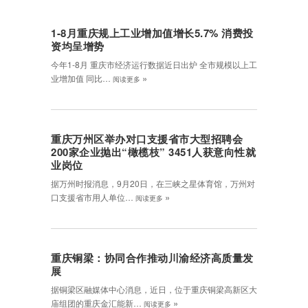
1-8月重庆规上工业增加值增长5.7% 消费投
资均呈增势
今年1-8月 重庆市经济运行数据近日出炉 全市规模以上工
»
业增加值 同比…
阅读更多
重庆万州区举办对口支援省市大型招聘会
200家企业抛出“橄榄枝” 3451人获意向性就
业岗位
据万州时报消息，9月20日，在三峡之星体育馆，万州对
»
口支援省市用人单位…
阅读更多
重庆铜梁：协同合作推动川渝经济高质量发
展
据铜梁区融媒体中心消息，近日，位于重庆铜梁高新区大
»
庙组团的重庆金汇能新…
阅读更多