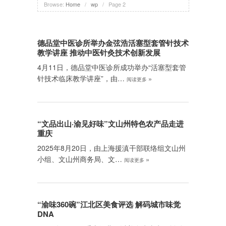
Browse:
Home
/
wp
/
Page 2
德品堂中医诊所举办金弦浩活塞型套管针技术
教学讲座 推动中医针灸技术创新发展
4月11日，德品堂中医诊所成功举办“活塞型套管
针技术临床教学讲座”，由…
»
阅读更多
“文品出山·渝见好味”文山州特色农产品走进
重庆
2025年8月20日，由上海援滇干部联络组文山州
小组、文山州商务局、文…
»
阅读更多
“渝味360碗”江北区美食评选 解码城市味觉
DNA