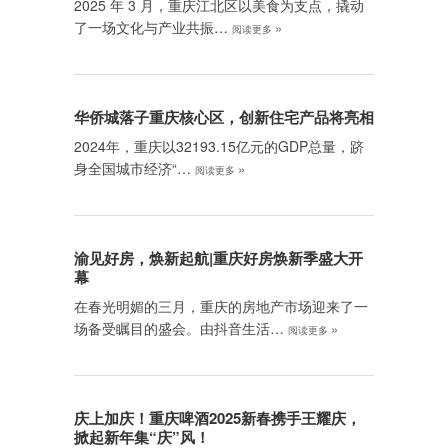
2025 年 3 月，重庆江北区以美食为支点，撬动
了一场文化与产业共振…
»
阅读更多
华侨城落子重庆核心区，创新住宅产品将亮相
2024年，重庆以32193.15亿元的GDP总量，跻
身全国城市经济“…
»
阅读更多
渝见好房，焕新起航|重庆好房焕新季盛大开
幕
在春光明媚的三月，重庆的房地产市场迎来了一
场备受瞩目的盛会。由抖音生活…
»
阅读更多
庆上加庆！重庆啤酒2025新春携手王耀庆，
掀起新年集“庆”风！