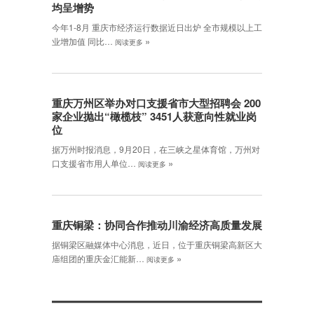
均呈增势
今年1-8月 重庆市经济运行数据近日出炉 全市规模以上工
»
业增加值 同比…
阅读更多
重庆万州区举办对口支援省市大型招聘会 200
家企业抛出“橄榄枝” 3451人获意向性就业岗
位
据万州时报消息，9月20日，在三峡之星体育馆，万州对
»
口支援省市用人单位…
阅读更多
重庆铜梁：协同合作推动川渝经济高质量发展
据铜梁区融媒体中心消息，近日，位于重庆铜梁高新区大
»
庙组团的重庆金汇能新…
阅读更多