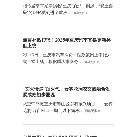
相传当南宋光宗赐名“重庆”的那一刻起，“双重喜
庆”的DNA就刻进了重庆…
»
阅读更多
最高补贴1万5！2025年重庆汽车置换更新补
贴上线
2月10日，重庆市汽车消费补贴政策网上申报系
统正式上线。根据重庆市商务…
»
阅读更多
“文火慢炖”烟火气，云雾花涧农文旅融合发
展成效初步显现
从空中鸟瞰重庆市璧山区乡村振兴项目——云雾
花涧·万亩梯田一期（以下简称…
»
阅读更多