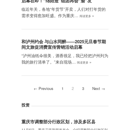
启幕在即！“绵阳造”组团再会“渝”友
临近年关，各地“年货节”开卖，人们对打年货的
需求变得愈加旺盛。作为重庆…
»
阅读更多
和泸州约会 与山水同醉——2025元旦春节期
间文旅促消费宣传营销活动启幕
“泸州油纸伞很美，酒香很足，我已经把泸州列为
我的旅行清单了。”来自现场…
»
阅读更多
2
← Previous
1
3
Next →
投资
重庆市调整部分行政区划，涉及多区县
11月6日，重庆召开新闻发布会，介绍调整部分行政区划