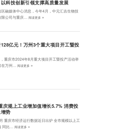
口以科技创新引领支撑高质量发展
口区融媒体中心消息，今年4月，中元汇吉生物技
»
有限公司与重庆…
阅读更多
128亿元！万州3个重大项目开工暨投
日，重庆市2024年8月重大项目开工暨投产活动举
»
者在万州…
阅读更多
月重庆规上工业增加值增长5.7% 消费投
呈增势
8月 重庆市经济运行数据近日出炉 全市规模以上工
»
值 同比…
阅读更多