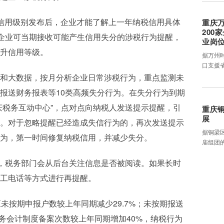
信用级别发布后，企业才能了解上一年纳税信用具体
重庆
200
，企业可当期接收可能产生信用失分的涉税行为提醒，
业岗
升信用等级。
据万州
口支援
和大数据，按月分析企业日常涉税行为，重点监测未
报送财务报表等10类高频失分行为。在失分行为到期
庆税务互动中心”，点对点向纳税人发送提示提醒，引
重庆
展
。对于忽略提醒已经造成失信行为的，再次发送提示
据铜梁
为，第一时间修复纳税信用，并减少失分。
庙组团
后，税务部门会从后台关注信息是否被阅读。如果长时
工电话等方式进行再提醒。
未按期申报户数较上年同期减少29.7%；未按期报送
财务会计制度备案次数较上年同期增加40%，纳税行为