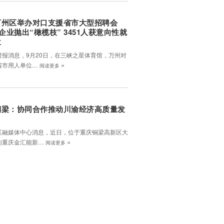
万州区举办对口支援省市大型招聘会
家企业抛出“橄榄枝” 3451人获意向性就
位
时报消息，9月20日，在三峡之星体育馆，万州对
»
省市用人单位…
阅读更多
铜梁：协同合作推动川渝经济高质量发
区融媒体中心消息，近日，位于重庆铜梁高新区大
»
的重庆金汇能新…
阅读更多