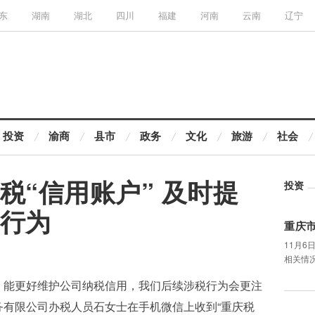
东
湖南
湖北
四川
福建
河南
云南
辽宁
投资
渝商
县市
政务
文化
旅游
社会
税“信用账户” 及时提
投资
行为
重庆
11月
相关情
，能更好维护公司纳税信用，我们后续涉税行为会更注
务有限公司办税人员石女士在手机微信上收到“重庆税