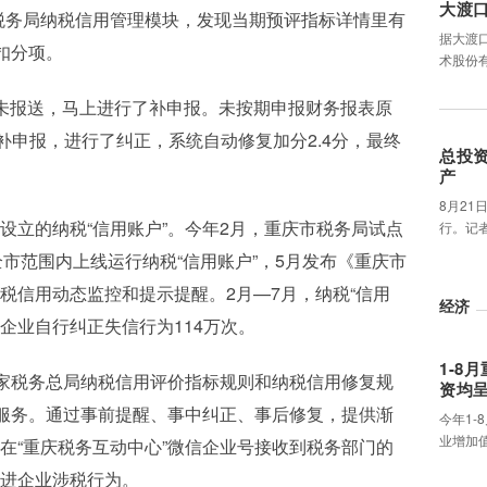
大渡
税务局纳税信用管理模块，发现当期预评指标详情里有
据大渡
扣分项。
术股份
未报送，马上进行了补申报。未按期申报财务报表原
补申报，进行了纠正，系统自动修复加分2.4分，最终
总投资
产
8月21
设立的纳税“信用账户”。今年2月，重庆市税务局试点
行。记
全市范围内上线运行纳税“信用账户”，5月发布《重庆市
税信用动态监控和提示提醒。2月—7月，纳税“信用
经济
，企业自行纠正失信行为114万次。
1-8
国家税务总局纳税信用评价指标规则和纳税信用修复规
资均
理服务。通过事前提醒、事中纠正、事后修复，提供渐
今年1-
业增加
在“重庆税务互动中心”微信企业号接收到税务部门的
进企业涉税行为。