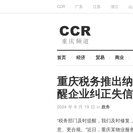
CCR
广东
江苏
浙江
山
首页
经济
贸易
商业
重庆税务推出纳
醒企业纠正失信
2024 年 8 月 19 日
政务
in
“税务部门及时提醒，我们及时修复
意、更合规。”近日，重庆某物业服