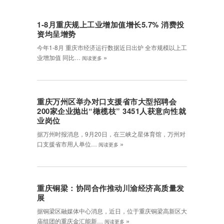
1-8月重庆规上工业增加值增长5.7% 消费投
资均呈增势
今年1-8月 重庆市经济运行数据近日出炉 全市规模以上工
»
业增加值 同比…
阅读更多
重庆万州区举办对口支援省市大型招聘会
200家企业抛出“橄榄枝” 3451人获意向性就
业岗位
据万州时报消息，9月20日，在三峡之星体育馆，万州对
»
口支援省市用人单位…
阅读更多
重庆铜梁：协同合作推动川渝经济高质量发
展
据铜梁区融媒体中心消息，近日，位于重庆铜梁高新区大
»
庙组团的重庆金汇能新…
阅读更多