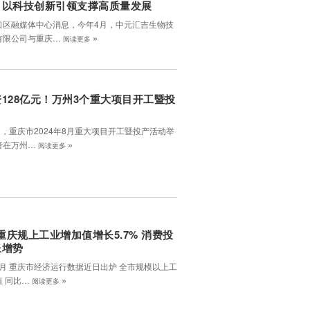
口以科技创新引领支撑高质量发展
口区融媒体中心消息，今年4月，中元汇吉生物技
»
有限公司与重庆…
阅读更多
128亿元！万州3个重大项目开工暨投
日，重庆市2024年8月重大项目开工暨投产活动举
»
者在万州…
阅读更多
月重庆规上工业增加值增长5.7% 消费投
呈增势
8月 重庆市经济运行数据近日出炉 全市规模以上工
»
值 同比…
阅读更多