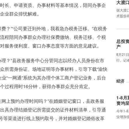
大渡
时长、申请资质、办事材料等基本情况，陪同办事企
据大渡
企业群众排忧解难。
术股份
费？”“公司要迁到外地，我着急办税务迁移。”在税务
流程陪同办事群众办理社保费缴纳、税务迁移、个税
总投资
对服务便利度、窗口办事态度等方面的意见建议。
产
8月21
办理？”县政务服务中心分管同志以经办人员身份在市
行。记
众所需身份证、场地证明等办事材料，引导下载“渝快
企业“一网通”系统为其办理个体工商户登记业务，后台
经济
个过程用时16分钟，获得办事群众充分肯定。
1-8
在网上预约办理时间吗？”在婚姻登记窗口，县政务服
资均
出具办理结婚登记所需提交的证件材料清单，引导通
今年1-
业增加
公众号等渠道进行线上预约取号，并对婚姻登记婚俗改革