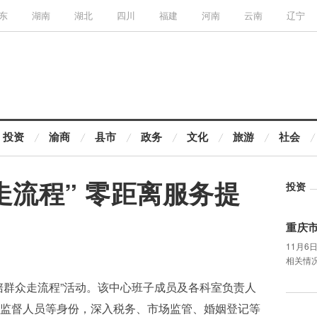
东
湖南
湖北
四川
福建
河南
云南
辽宁
投资
渝商
县市
政务
文化
旅游
社会
走流程” 零距离服务提
投资
重庆
11月
相关情
陪群众走流程”活动。该中心班子成员及各科室负责人
监督人员等身份，深入税务、市场监管、婚姻登记等