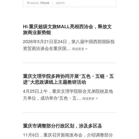
Browse:
Home
/
admin
Hi·重庆超级文旅MALL亮相西洽会，释放文
旅商业新势能
2026年5月21日至24日，第八届中国西部国际投
资贸易洽谈会在重庆国…
»
阅读更多
重庆文理学院多跨协同开展“五色・五链・五
进”大思政课线上主题教研活动
4月25日上午，重庆文理学院联合兄弟院校及地
方单位，成功举办“五色・五…
»
阅读更多
重庆市调整部分行政区划，涉及多区县
11月6日，重庆召开新闻发布会，介绍调整部分